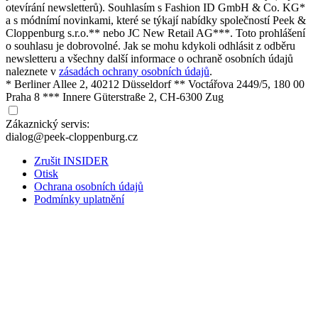
otevírání newsletterů). Souhlasím s Fashion ID GmbH & Co. KG*
a s módnímí novinkami, které se týkají nabídky společností Peek &
Cloppenburg s.r.o.** nebo JC New Retail AG***. Toto prohlášení
o souhlasu je dobrovolné. Jak se mohu kdykoli odhlásit z odběru
newsletteru a všechny další informace o ochraně osobních údajů
naleznete v
zásadách ochrany osobních údajů
.
* Berliner Allee 2, 40212 Düsseldorf ** Voctářova 2449/5, 180 00
Praha 8 *** Innere Güterstraße 2, CH-6300 Zug
Zákaznický servis:
dialog@peek-cloppenburg.cz
Zrušit INSIDER
Otisk
Ochrana osobních údajů
Podmínky uplatnění